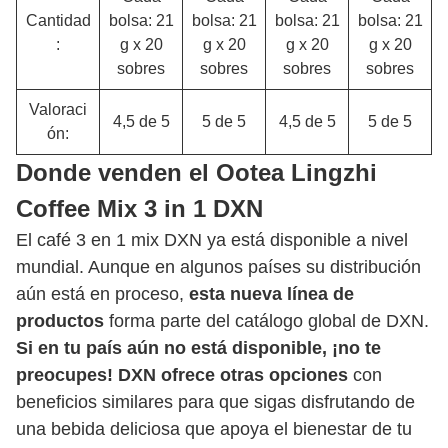
Cantidad
bolsa: 21
bolsa: 21
bolsa: 21
bolsa: 21
:
g x 20
g x 20
g x 20
g x 20
sobres
sobres
sobres
sobres
Valoraci
4,5 de 5
5 de 5
4,5 de 5
5 de 5
ón:
Donde venden el Ootea Lingzhi
Coffee Mix 3 in 1 DXN
El café 3 en 1 mix DXN ya está disponible a nivel
mundial. Aunque en algunos países su distribución
aún está en proceso,
esta nueva línea de
productos
forma parte del catálogo global de DXN.
Si en tu país aún no está disponible, ¡no te
preocupes! DXN ofrece otras opciones
con
beneficios similares para que sigas disfrutando de
una bebida deliciosa que apoya el bienestar de tu