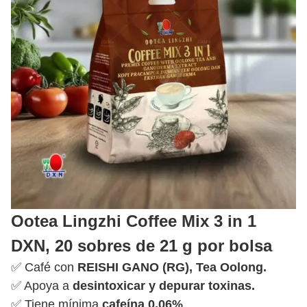
Ootea Lingzhi Coffee Mix 3 in 1
DXN, 20 sobres de 21 g por bolsa
✅ Café con
REISHI GANO (RG), Tea Oolong.
✅ Apoya a
desintoxicar y depurar toxinas.
✅ Tiene mínima
cafeína 0.06%
.