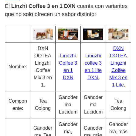
El
Linzhi Coffee 3 en 1 DXN
cuenta con variantes
que no solo ofrecen un sabor distinto:
DXN
DXN
OOTEA
Lingzhi
Lingzhi
OOTEA
Lingzhi
Coffee 3
coffee 3
Lingzhi
Nombre:
Coffee
en 1
en 1 lite
Coffee
Mix 3 en
DXN
DXN.
Mix 3 en
1.
1 Lite.
Ganoder
Ganoder
Compon
Tea
Tea
ma
ma
ente:
Oolong
Oolong
Lucidum
Lucidum
Ganoder
Ganoder
Ganoder
Ganoder
ma,
ma, más
ma, Tea
ma, más