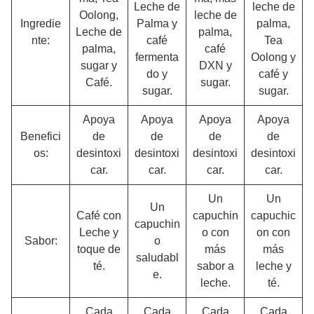
Leche de
leche de
Oolong,
leche de
Ingredie
Palma y
palma,
Leche de
palma,
nte:
café
Tea
palma,
café
fermenta
Oolong y
sugar y
DXN y
do y
café y
Café.
sugar.
sugar.
sugar.
Apoya
Apoya
Apoya
Apoya
Benefici
de
de
de
de
os:
desintoxi
desintoxi
desintoxi
desintoxi
car.
car.
car.
car.
Un
Un
Un
Café con
capuchin
capuchic
capuchin
Leche y
o con
on con
Sabor:
o
toque de
más
más
saludabl
té.
sabor a
leche y
e.
leche.
té.
Cada
Cada
Cada
Cada