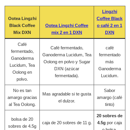
Lingzhi
Ootea Lingzhi
Coffee Black
Black Coffee
Ootea Lingzhi Coffee
o café 2 en 1
Mix DXN
mix 2 en 1 DXN
DXN
Café
Café fermentado,
café
fermentado,
Ganoderma Lucidum, Tea
fermentado
Ganoderma
Oolong en polvo y Sugar
más
Lucidum, Tea
DXN (azúcar
Ganoderma
Oolong en
fermentada).
Lucidum.
polvo.
No es tan
Sabor
Mas agradable si te gusta
amargo gracias
amargo (café
el dulzor.
al Tea Oolong.
tinto)
20 sobres de
bolsa de 20
caja de 20 sobres de 11 g.
4.5g
por caja
sobres de 4.5g
o bolsa.