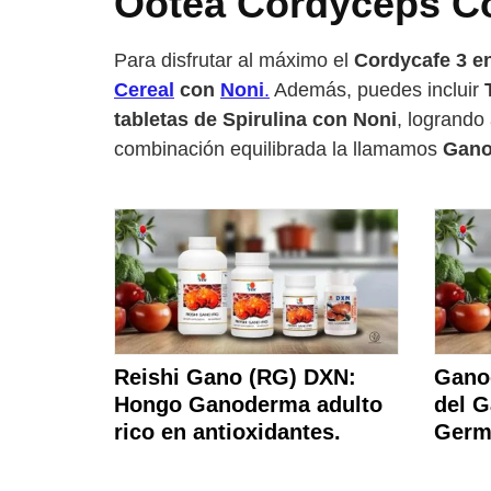
Ootea Cordyceps Co
Para disfrutar al máximo el
Cordycafe 3 e
Cereal
con
Noni
.
Además, puedes incluir
tabletas de Spirulina con Noni
, logrando
combinación equilibrada la llamamos
Gano
Reishi Gano (RG) DXN:
Gano
Hongo Ganoderma adulto
del G
rico en antioxidantes.
Germ