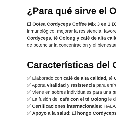
¿Para qué sirve el 
El
Ootea Cordyceps Coffee Mix 3 en 1 
inmunológico, mejorar la resistencia, favor
Cordyceps, té Oolong y café de alta cal
de potenciar la concentración y el bienes
Características del
✅ Elaborado con
café de alta calidad,
té
✅ Aporta
vitalidad
y
resistencia
para enfre
✅ Viene en sobres individuales para una
p
✅ La fusión del
café con el té Oolong
le d
✅
Certificaciones internacionales
: HALA
✅
Apoyo a la salud
: El
hongo Cordycep