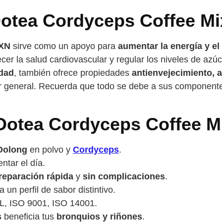
Ootea Cordyceps Coffee Mi
DXN
sirve como un apoyo para
aumentar la energía y el
ecer la salud cardiovascular y regular los niveles de az
idad
, también ofrece propiedades
antienvejecimiento, a
tar general. Recuerda que todo se debe a sus componente
 Ootea Cordyceps Coffee M
Oolong
en polvo y
Cordyceps
.
ntar el día.
reparación rápida
y
sin complicaciones
.
a un perfil de sabor distintivo.
L, ISO 9001, ISO 14001.
s
beneficia tus
bronquios y riñones
.