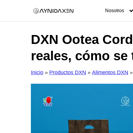
Skip
to
Nosotros
content
DXN Ootea Cordy
reales, cómo se 
Inicio
»
Productos DXN
»
Alimentos DXN