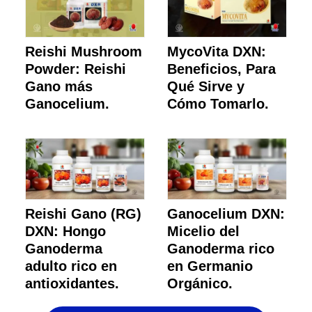
Reishi Mushroom
MycoVita DXN:
Powder: Reishi
Beneficios, Para
Gano más
Qué Sirve y
Ganocelium.
Cómo Tomarlo.
Reishi Gano (RG)
Ganocelium DXN:
DXN: Hongo
Micelio del
Ganoderma
Ganoderma rico
adulto rico en
en Germanio
antioxidantes.
Orgánico.