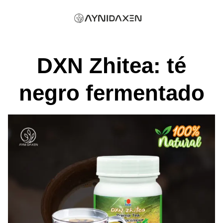
Skip
to
content
DXN Zhitea: té
negro fermentado