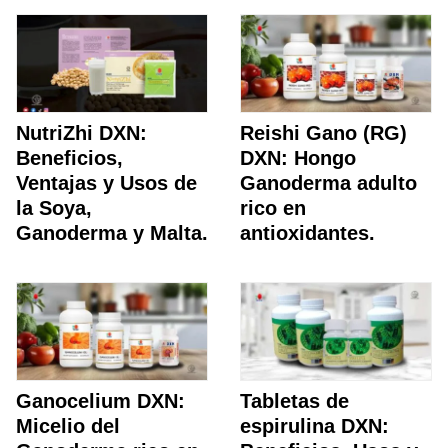
NutriZhi DXN:
Reishi Gano (RG)
Beneficios,
DXN: Hongo
Ventajas y Usos de
Ganoderma adulto
la Soya,
rico en
Ganoderma y Malta.
antioxidantes.
Ganocelium DXN:
Tabletas de
Micelio del
espirulina DXN: