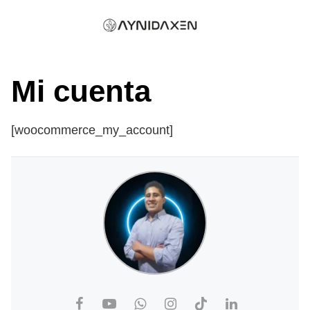
Skip
to
content
Mi cuenta
[woocommerce_my_account]