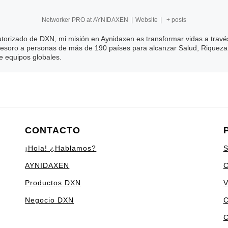
Networker PRO
at
AYNIDAXEN
|
Website
|
+ posts
utorizado de DXN, mi misión en Aynidaxen es transformar vidas a trav
esoro a personas de más de 190 países para alcanzar Salud, Riqueza y
de equipos globales.
CONTACTO
¡Hola! ¿Hablamos?
S
AYNIDAXEN
C
Productos DXN
V
Negocio DXN
C
C